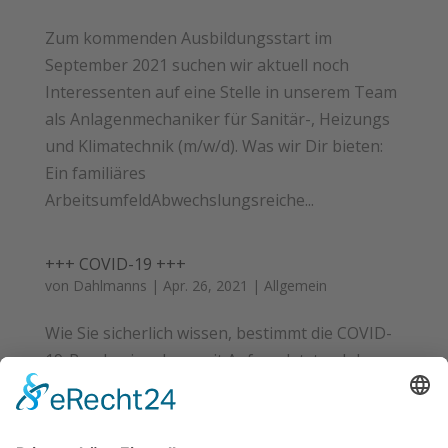
Zum kommenden Ausbildungsstart im
September 2021 suchen wir aktuell noch
Interessenten auf eine Stelle in unserem Team
als Anlagenmechaniker für Sanitär-, Heizungs
und Klimatechnik (m/w/d). Was wir Dir bieten:
Ein familiäres
ArbeitsumfeldAbwechslungsreiche...
+++ COVID-19 +++
von
Dahlmanns
|
Apr. 26, 2021
|
Allgemein
Wie Sie sicherlich wissen, bestimmt die COVID-
19-Pandemie schon seit Anfang letzten Jahres
unseren Alltag – sowohl im Privatleben, als
auch im Beruf. Wir als Firma Dahlmanns
versuchen jedoch weiterhin für Sie da zu sein