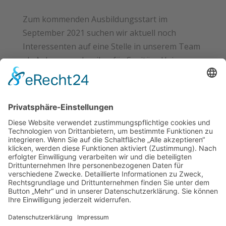
Zum kommenden Ausbildungsstart im
September 2021 suchen wir aktuell noch
Interessenten auf eine Stelle in unserem Team
als Anlagenmechaniker für Sanitär-, Heizungs
und Klimatechnik (m/w/d). Was wir Dir bieten:
Ein familiäres
ArbeitsumfeldAbwechslungsreiche...
« Ältere Einträge
Neueste Beiträge
Heizungsprüfung & Hydraulischer Abgleich ab
sofort verpflichtend